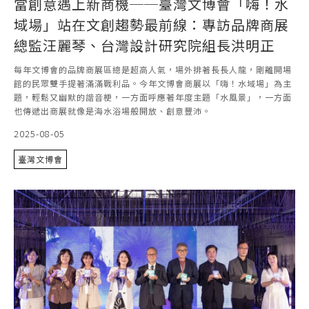
當創意遇上新商機──臺灣文博會「嗨！水
域場」站在文創趨勢最前線：專訪品牌商展
總監汪麗琴、台灣設計研究院組長洪明正
每年文博會的品牌商展區總是超高人氣，場外排著長長人龍，剛離開場
館的民眾雙手提著滿滿戰利品。今年文博會商展以「嗨！水域場」為主
題，輕鬆又幽默的諧音梗，一方面呼應著年度主題「水風景」，一方面
也傳遞出商展就像是海水浴場般開放、創意豐沛。
2025-08-05
臺灣文博會