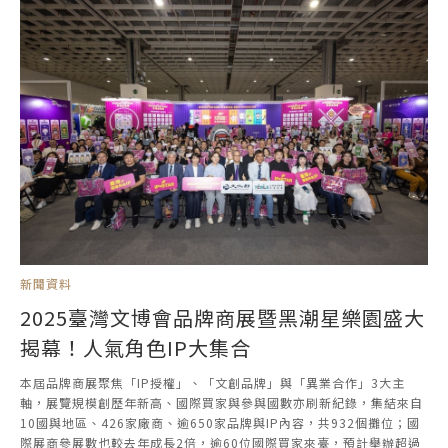
新聞資料
2025臺灣文博會品牌商展暨黑潮星樂園盛大
揭幕！人氣角色IP大集合
本屆品牌商展聚焦「IP授權」、「文創品牌」與「異業合作」3大主
軸，展覽規模創歷年新高、國際買家與參與國數亦刷新紀錄，集結來自
10國與地區、426家廠商、逾650家品牌與IP內容，共932個攤位；國
際展商參展數也較去年成長2倍，逾60位國際買家來臺，預計舉辦超過