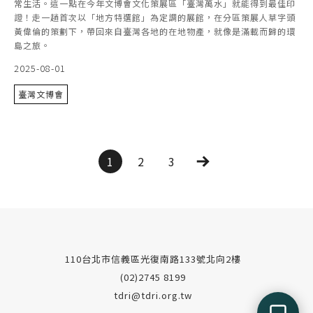
常生活。這一點在今年文博會文化策展區「臺灣萬水」就能得到最佳印
證！走一趟首次以「地方特選館」為定調的展館，在分區策展人草字頭
黃偉倫的策劃下，帶回來自臺灣各地的在地物產，就像是滿載而歸的環
島之旅。
2025-08-01
臺灣文博會
1
2
3
110台北市信義區光復南路133號北向2樓
(02)2745 8199
tdri@tdri.org.tw