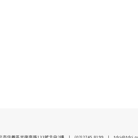
台北市信義區光復南路133號北向2樓
(02)2745 8199
tdri@tdri.o