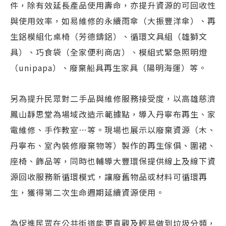
件，除有效延長產品使用壽命，亦提升資源的可回收性
與使用效率，如易維修的永續雨傘（大振豐洋傘）、再
生鋁模組化桌椅（芳德鑄鋁）、循環文具組（雄獅文
具）、巧食袋（全家便利商店）、模組式緊急照明燈
（unipapa）、廢棄船具再生家具（陽明海運）等。
另為提升民眾對二手品與維修服務接受度，以高雄慈濟
鳳山靜思堂為場域改造示範據點，導入丹寧布再生、家
電維修、手作教室…等。現場也展示以廢棄資源（木、
丹寧布、室內裝修廢棄物等）製作的再生傢俱、圍裙、
座椅、飾品等，同時也輔導大豐環保提供線上及線下資
源回收服務新循環模式，讓廢舊物品或材料可循環再
生，獲得第二次生命週期延續資源使用。
為促進民眾在公共街道能更直觀及輕易做到垃圾分類，