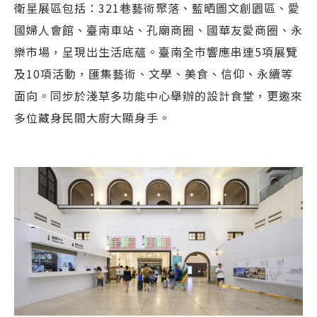
衛星展區包括：321巷藝術聚落、藍晒圖文創園區、愛
國婦人會館、臺南車站、孔廟商圈、國華友愛商圈、永
樂市場，呈現出生活底蘊。臺南全市響應串連5項展覽
及10項活動，匯集藝術、文學、美食、信仰、永續等
面向。同步於淺草多功能中心舉辦的設計食堂，更邀來
多位藏身民間大廚大顯身手。