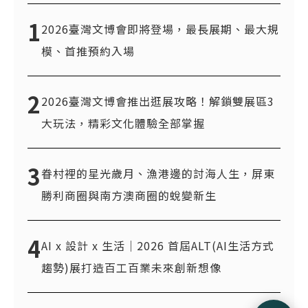
1
2026臺灣文博會即將登場，最長展期、最大規
模、首推預約入場
2
2026臺灣文博會推出逛展攻略！解鎖雙展區3
大玩法，精彩文化體驗全部掌握
3
眷村裡的星光歲月、漁港邊的討海人生，屏東
勝利商圈與南方澳商圈的蛻變新生
4
AI x 設計 x 生活｜2026 首屆ALT(AI生活方式
趨勢)展打造百工百業未來創新想像