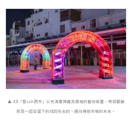
▲ A8「踅se̍h西市」以充滿賽博龐克風格的藝術裝置，帶領觀展
民眾一起從留下的找回失去的，邁向傳統市場的未來。