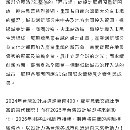
新部分歷時7年整修的「西市場」於設計展期間重新開
放，迎來民眾熱烈參觀，重現昔日南台灣最大公有市場
的盛況；城市創新部分由中央及地方共同投入資源，透
過城美計畫、商圈改造、火車站改造，將設計導入市民
生活場域，展現讓民眾有感的設計能量；產業創新部分
為文化之都再加入產業重鎮的新形象，首度齊聚在地最
優秀的冠軍及前瞻企業，展出立足全球的之光；而永續
創新方面，臺南身為全國第一個將低碳城市治理入法的
城市，展現各層面回應SDGs國際永續發展之案例與成
果。
2024年台灣設計展適逢臺南400，雙重意義交織出豐
富的當代樣貌！而在2025年台灣設計展即將來到彰
化，2026年則將由桃園市接棒，期待將這樣的經驗持
續傳承，以設計力為台灣各城市創造邁向未來新動力！