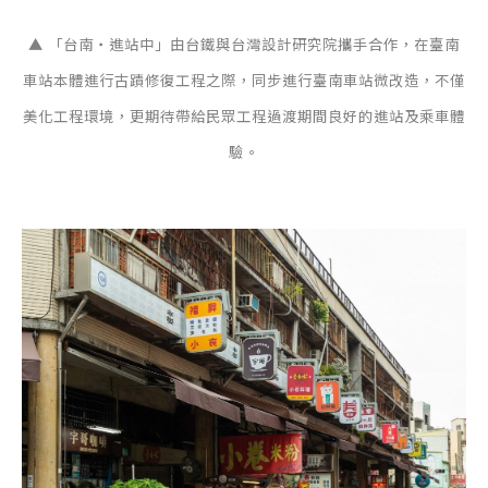
▲ 「台南・進站中」由台鐵與台灣設計研究院攜手合作，在臺南
車站本體進行古蹟修復工程之際，同步進行臺南車站微改造，不僅
美化工程環境，更期待帶給民眾工程過渡期間良好的進站及乘車體
驗。