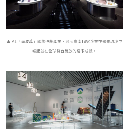
▲ A1「南波萬」聚焦傳統產業，展示臺南18家企業在艱難環境中
崛起並在全球舞台綻放的耀眼成就。