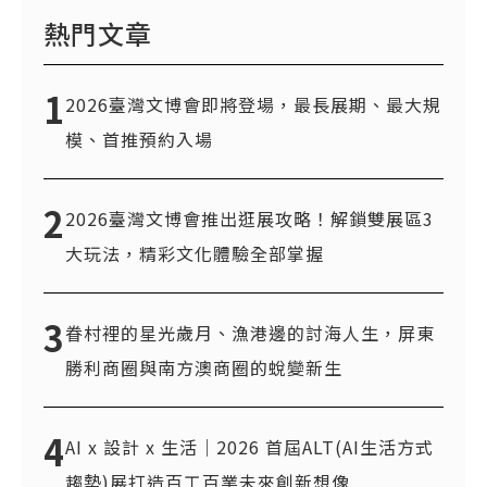
熱門文章
1
2026臺灣文博會即將登場，最長展期、最大規
模、首推預約入場
2
2026臺灣文博會推出逛展攻略！解鎖雙展區3
大玩法，精彩文化體驗全部掌握
3
眷村裡的星光歲月、漁港邊的討海人生，屏東
勝利商圈與南方澳商圈的蛻變新生
4
AI x 設計 x 生活｜2026 首屆ALT(AI生活方式
趨勢)展打造百工百業未來創新想像