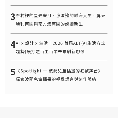
3
眷村裡的星光歲月、漁港邊的討海人生，屏東
勝利商圈與南方澳商圈的蛻變新生
4
AI x 設計 x 生活｜2026 首屆ALT(AI生活方式
趨勢)展打造百工百業未來創新想像
5
《Spotlight ─ 波蘭兒童插畫的狂歡舞台》
探索波蘭兒童插畫的視覺語言與創作脈絡