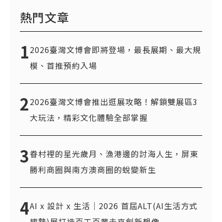
熱門文章
1
2026臺灣文博會即將登場，最長展期、最大規
模、首推預約入場
2
2026臺灣文博會推出逛展攻略！解鎖雙展區3
大玩法，精彩文化體驗全部掌握
3
眷村裡的星光歲月、漁港邊的討海人生，屏東
勝利商圈與南方澳商圈的蛻變新生
4
AI x 設計 x 生活｜2026 首屆ALT(AI生活方式
趨勢)展打造百工百業未來創新想像