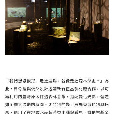
「我們想讓觀眾一走進展場，就像走進森林深處。」為
此，曾令理與偶然設計邀請新竹正昌製材廠合作，以可
再利用的臺灣原木打造森林意象，搭配變化光影，營造
如同霧氣流動的氛圍。更特別的是，展場香氣也別具巧
思，選用了在地香水品牌芳香小舖與看見．齊柏林基金