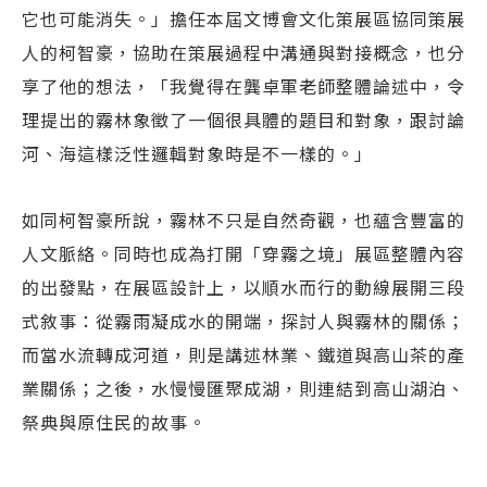
它也可能消失。」擔任本屆文博會文化策展區協同策展
人的柯智豪，協助在策展過程中溝通與對接概念，也分
享了他的想法，「我覺得在龔卓軍老師整體論述中，令
理提出的霧林象徵了一個很具體的題目和對象，跟討論
河、海這樣泛性邏輯對象時是不一樣的。」
如同柯智豪所說，霧林不只是自然奇觀，也蘊含豐富的
人文脈絡。同時也成為打開「穿霧之境」展區整體內容
的出發點，在展區設計上，以順水而行的動線展開三段
式敘事：從霧雨凝成水的開端，探討人與霧林的關係；
而當水流轉成河道，則是講述林業、鐵道與高山茶的產
業關係；之後，水慢慢匯聚成湖，則連結到高山湖泊、
祭典與原住民的故事。