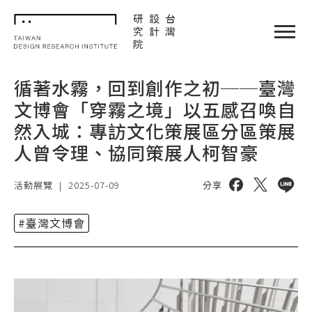
TDRI
閉選單
循著水霧，回到創作之初──臺灣
文博會「穿霧之境」以五感召喚自
然入城：專訪文化策展區分區策展
人曾令理、協同策展人柯智豪
分享到 facebo
分享到 twi
分享到 
活動展覽
|
2025-07-09
分享
#臺灣文博會