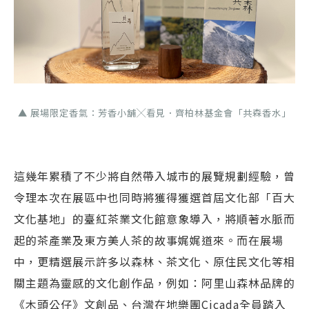
▲ 展場限定香氣：芳香小舖╳看見．齊柏林基金會「共森香水」
這幾年累積了不少將自然帶入城市的展覽規劃經驗，曾
令理本次在展區中也同時將獲得獲選首屆文化部「百大
文化基地」的臺紅茶業文化館意象導入，將順著水脈而
起的茶產業及東方美人茶的故事娓娓道來。而在展場
中，更精選展示許多以森林、茶文化、原住民文化等相
關主題為靈感的文化創作品，例如：阿里山森林品牌的
《木頭公仔》文創品、台灣在地樂團Cicada全員踏入