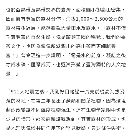
位於亞熱帶及熱帶交界的臺灣，面積雖小卻高山密集，
因而擁有豐富的霧林分佈。海拔1,000～2,500公尺的
霧林帶樹冠層，能夠攔截大量雨水及霧水，「霧林不僅
孕育豐富的自然生態，像是蕨類王國的稱號；我們的臺
茶文化，也因為霧氣所滋潤出的高山茶而更細膩豐
富。」曾令理進一步說明，「霧是水的前身，凝結之後
才成水珠、匯聚成河，也逐漸形塑了臺灣獨特的人文地
景。」
「921大地震之後，我剛好目睹過一片先前從高海拔滑
落的林地，在第二年長出了蕨類和闊葉植物，因為環境
劇烈改變讓不同緯度植物混生，連在生物學家眼中也是
少見的情形。那次經驗讓我想到，其實霧林的形成，也
是地理與氣候共同作用下的罕見狀態。只要條件失衡，