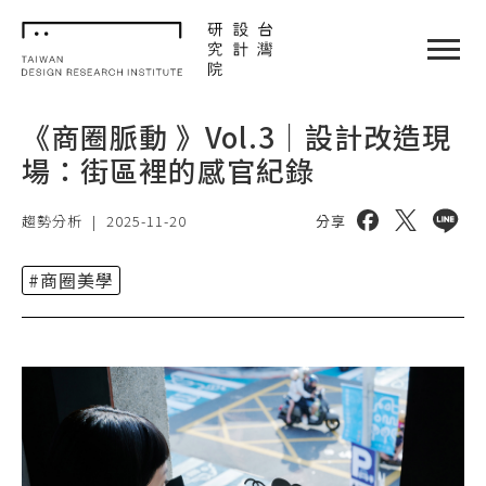
TDRI
閉選單
《商圈脈動 》Vol.3｜設計改造現
場：街區裡的感官紀錄
分享到 facebo
分享到 twi
分享到 
趨勢分析
|
2025-11-20
分享
#商圈美學