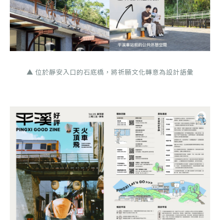
▲ 位於靜安入口的石底橋，將祈願文化轉意為設計語彙