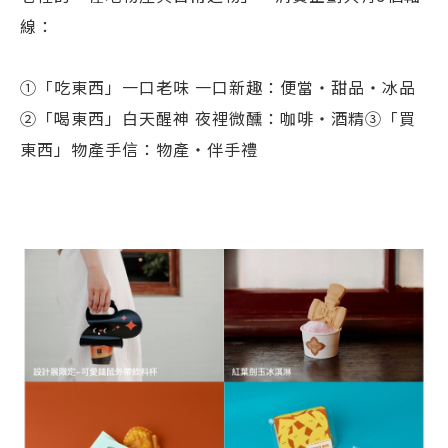
線：
①「吃東西」一口老味 一口新趣：便當・甜品・冰品
②「喝東西」白天醒神 夜裡微醺：咖啡・酒精
③「買
東西」物產手信：物產・伴手禮