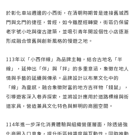
於彰化車站週邊的小西街，在清朝時期曾是連接舊城西
門與北門的捷徑，曾經，如今雖歷經轉變，街區仍保留
老字號小吃與復古建築，並吸引青年開設個性小店逐漸
形成融合懷舊與創新風格的慢遊之地。
113年以「小西伴線」為品牌主軸，結合古地名「半
線」，延伸出「伴」與「拌」的多重意涵，象徵在地人
情與手藝的延續與傳承。品牌設計以布業文化中的
「線」為靈感，融合象徵財富的地方吉祥物「錢鼠」，
引導遊客深入巷弄探索，並將設計應用於道路標線與街
道家具，營造兼具文化特色與鮮明的商圈空間。
114年進一步深化消費體驗與組織營運層面，除透過強
化商圈入口意象，提升街區辨識度與互動性。同時推動