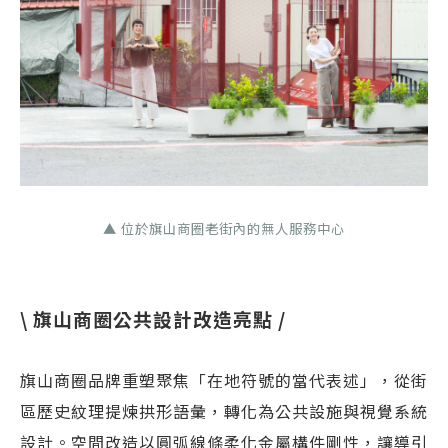
▲ 位於旗山商圈老街內的無人服務中心
\ 旗山商圈公共設計改造亮點 /
旗山商圈品牌重塑聚焦「在地符號的當代表述」，從街
區歷史紋理提煉拱形語彙，轉化為公共設施與視覺系統
設計。空間改造以圓弧線條柔化金屬構件剛性，讓導引