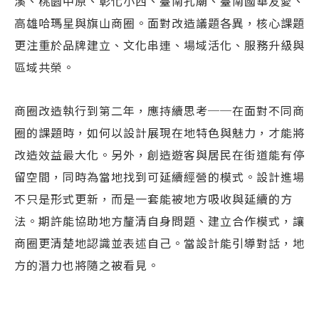
溪、桃園中原、彰化小西、臺南孔廟、臺南國華友愛、
高雄哈瑪星與旗山商圈。面對改造議題各異，核心課題
更注重於品牌建立、文化串連、場域活化、服務升級與
區域共榮。
商圈改造執行到第二年，應持續思考──在面對不同商
圈的課題時，如何以設計展現在地特色與魅力，才能將
改造效益最大化。另外，創造遊客與居民在街道能有停
留空間，同時為當地找到可延續經營的模式。設計進場
不只是形式更新，而是一套能被地方吸收與延續的方
法。期許能協助地方釐清自身問題、建立合作模式，讓
商圈更清楚地認識並表述自己。當設計能引導對話，地
方的潛力也將隨之被看見。