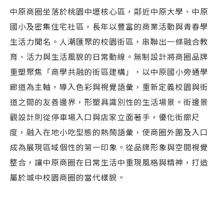
中原商圈坐落於桃園中壢核心區，鄰近中原大學、中原
國小及密集住宅社區，長年以豐富的商業活動與青春學
生活力聞名。人潮匯聚的校園街區，串聯出一條融合教
育、活力與生活風貌的日常動線。無制設計將商圈品牌
重塑聚焦「商學共融的街區建構」，以中原國小旁通學
廊道為主軸，導入色彩與視覺語彙，重新定義校園與街
道之間的友善邊界，形塑具識別性的生活場景。街邊景
觀設計則從停車場入口與店家立面著手，優化街廓尺
度，融入在地小吃型態的熱鬧語彙，使商圈外圍及入口
成為展現區域個性的第一印象。從品牌形象與空間視覺
整合，讓中原商圈在日常生活中重現風格與精神，打造
屬於城中校園商圈的當代樣貌。