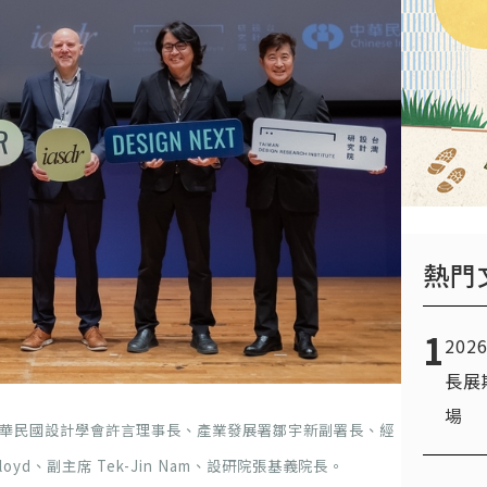
熱門
1
20
長展
場
至右：中華民國設計學會許言理事長、產業發展署鄒宇新副署長、經
loyd、副主席 Tek-Jin Nam、設研院張基義院長。