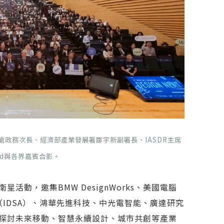
何晉滄政務次長、經濟部產業發展署鄒宇新副署長、IASDR主席
loyd與各界嘉賓合影。
動，邀集BMW DesignWorks、美國電腦
會（IDSA）、鴻華先進科技、中光電智能、廣達研究
探討未來移動、智慧永續設計、城市共創等產業