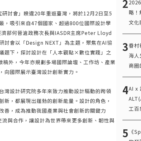
2
20
略！
研究研討會」睽違20年重返臺灣，將於12月2日至5
文化
，吸引來自47個國家、超過800位國際設計學
何晉滄政務次長與IASDR主席Peter Lloyd
會以「Design NEXT」為主題，聚焦在AI協
3
眷村
議題下，探討設計在「人本觀點×數位實踐」之
海人
題徵稿外，今年亦規劃多場國際論壇、工作坊、產業
商圈
，向國際展示臺灣設計創新實力。
4
AI 
台灣設計研究院多年來致力推動設計驅動的跨領
AL
創新，都展現出蓬勃的創新能量。設計的角色，
工百
改善，成為推動我國產業與社會創新的關鍵力
設計交流與合作，讓設計為世界帶來更多創新、韌性與
5
《Sp