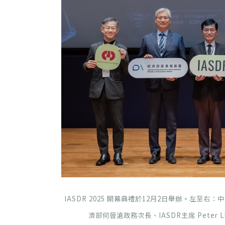
IASDR 2025 開幕典禮於12月2日舉辦。左
濟部何晉滄政務次長、IASDR主席 Peter L