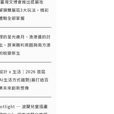
26臺灣文博會推出逛展攻
解鎖雙展區3大玩法，精彩
體驗全部掌握
裡的星光歲月、漁港邊的討
生，屏東勝利商圈與南方澳
的蛻變新生
x 設計 x 生活｜2026 首屆
T(AI生活方式趨勢)展打造百
業未來創新想像
otlight ─ 波蘭兒童插畫