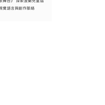
歡舞台》 探索波蘭兒童插
視覺語言與創作脈絡