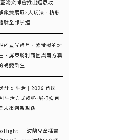
26臺灣文博會推出逛展攻
解鎖雙展區3大玩法，精彩
體驗全部掌握
裡的星光歲月、漁港邊的討
生，屏東勝利商圈與南方澳
的蛻變新生
x 設計 x 生活｜2026 首屆
T(AI生活方式趨勢)展打造百
業未來創新想像
otlight ─ 波蘭兒童插畫