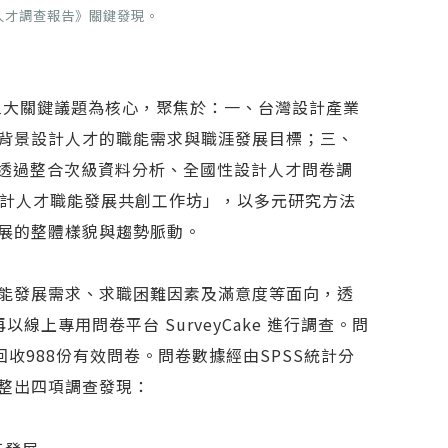
計人才調查報告》關鍵發現。
析三大關鍵議題為核心，聚焦於：一、台灣設計產業
背景設計人才的職能需求與職涯發展目標；三、
。透過整合次級資料分析、全國性設計人才問卷調
設計人才職能發展共創工作坊」，以多元研究方法
展的整體樣貌與趨勢脈動。
能發展需求、求職困難因素及滿意度等面向，透
上專用問卷平台 SurveyCake 進行調查。問
回收988份有效問卷。問卷數據經由SPSS統計分
整出四項調查發現：