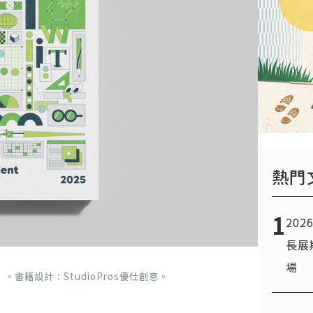
熱門
1
20
長展
場
。書籍設計：StudioPros優仕創意。