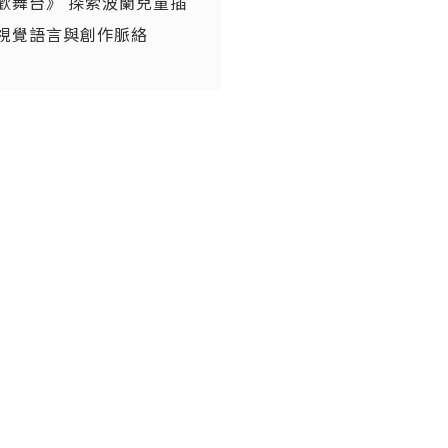
歡舞台》 探索波蘭兒童插
視覺語言與創作脈絡