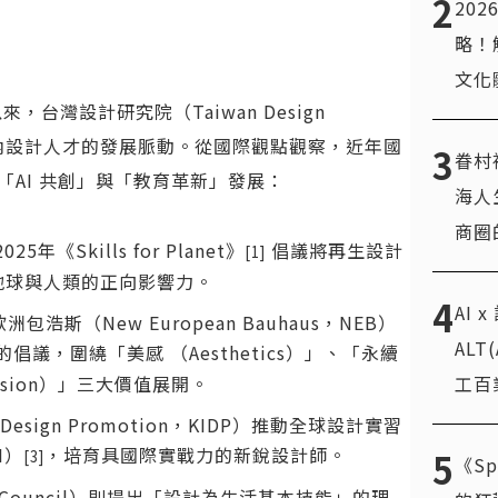
2
20
略！
文化
台灣設計研究院（Taiwan Design
持續關注國內設計人才的發展脈動。從國際觀點觀察，近年國
3
眷村
AI 共創」與「教育革新」發展：
海人
商圈
5年《Skills for Planet》
倡議將再生設計
[1]
地球與人類的正向影響力。
4
AI 
洲包浩斯（New European Bauhaus，NEB）
AL
議，圍繞「美感 （Aesthetics）」、「永續
工百
clusion）」三大價值展開。
f Design Promotion，KIDP）推動全球設計實習
DI）
，培育具國際實戰力的新銳設計師。
5
[3]
《Sp
re Council）則提出「設計為生活基本技能」的理