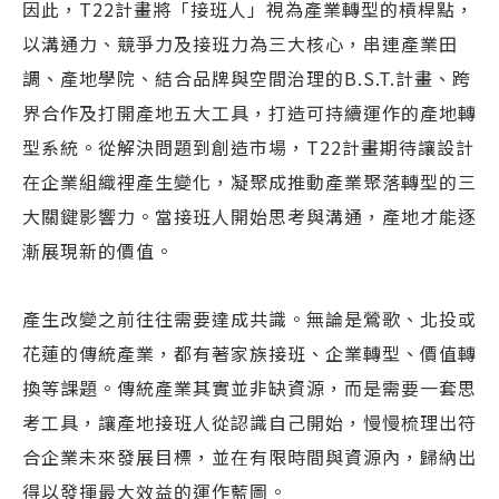
因此，T22計畫將「接班人」視為產業轉型的槓桿點，
以溝通力、競爭力及接班力為三大核心，串連產業田
調、產地學院、結合品牌與空間治理的B.S.T.計畫、跨
界合作及打開產地五大工具，打造可持續運作的產地轉
型系統。從解決問題到創造市場，T22計畫期待讓設計
在企業組織裡產生變化，凝聚成推動產業聚落轉型的三
大關鍵影響力。當接班人開始思考與溝通，產地才能逐
漸展現新的價值。
產生改變之前往往需要達成共識。無論是鶯歌、北投或
花蓮的傳統產業，都有著家族接班、企業轉型、價值轉
換等課題。傳統產業其實並非缺資源，而是需要一套思
考工具，讓產地接班人從認識自己開始，慢慢梳理出符
合企業未來發展目標，並在有限時間與資源內，歸納出
得以發揮最大效益的運作藍圖。