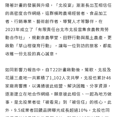
隨著計畫的發展與升級，「北投宴」漸漸長出互相信任
的高密度合作網絡，這群橫跨農場經營者、食品加工
者、行銷專業、藝術創作者、導覽人才等夥伴，在
2023年成立了「有限責任台北市北投雲集食農教育勞
動合作社」，規劃食農學堂、田野行動與風土農產，更
啟動「草山柑復育行動」，讓每一位到訪的旅客，都能
收穫一份北投的真心誠意。
如同影響力報告中，自T22計畫啟動後，鶯歌、北投及
花蓮三產地一共累積了1,102人次共學，北投也累計46
家廠商響應，以溝通彼此結盟、解決困難、分享資源，
逐漸建立在地合作網絡。願意彼此相信、一起為地方做
事，是北投業者從「被看見」到「被信任」的核心。此
外，9.5成業者回饋品牌曝光成長超過10%，北投也同