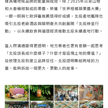
樣具備地域品牌的能量與成效。除了2025年以草山柑
和大春桶柑製成的果醬，榮獲「世界柑橘類果醬大賽」
一銀一銅與七款評審推薦獎得好成績，北投產地艦隊也
吸引北投老爺酒店與陽明春天共創展開「北投綠星行
動」，以永續飲食與循環經濟推動北投永續產地行動。
當人際溝通變得更透明，地方業者也更有意願一起思考
「北投該長成什麼樣子？什麼才是這塊土地的價值？」
從梳理北投到建立品牌信任，北投證明集結跨域的力
量，能夠訴說一個更大、更動人的故事。