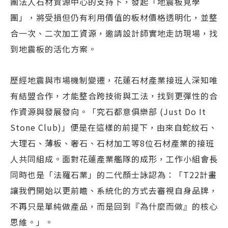
團法人石材資源中心的支持下，發起「地震板見學
團」，將受損但仍有利用價值的板材價格透明化，並整
合一次、二次加工資源，邀請設計師實地走訪現場，找
到地震板的活化方案。
歷經地震與市場機制變遷，花蓮石材產業接班人深知唯
有結盟合作，才能整合跨技術與工法，找到更彈性的合
作資源與發展發向。「究石都意俱樂部 (Just Do It
Stone Club)」便是在這樣的前提下，由來自蛇紋石、
大理石、薄板、奢石、石材加工等8位石材產業的接班
人共同組成。面對花蓮產業艦隊的成形，工作小組會長
同時也是「法羅石業」的二代顏士詠認為：「T22計畫
讓我們開始以更前瞻、系統化的方式去審視自身品牌，
不再只是單純做產品，而是回到『為什麼而做』的核心
思維。」。