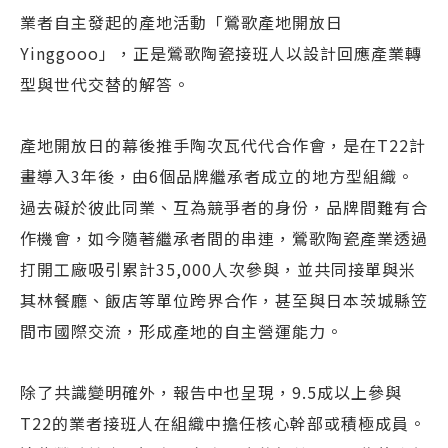
業者自主發起的產地活動「鶯歌產地開放日
Yinggooo」，正是鶯歌陶瓷接班人以設計回應產業轉
型與世代交替的解答。
產地開放日的幕後推手陶次瓦代代合作會，是在T22計
畫導入3年後，由6個品牌繼承者成立的地方型組織。
過去礙於彼此同業、互為競爭者的身份，品牌間難有合
作機會，如今隨著繼承者間的串連，鶯歌陶瓷產業透過
打開工廠吸引累計35,000人次參與，並共同接單與米
其林餐廳、飯店等單位跨界合作，甚至與日本茨城縣笠
間市國際交流，形成產地的自主營運能力。
除了共識變明確外，報告中也呈現，9.5成以上參與
T22的業者接班人在組織中擔任核心幹部或積極成員。