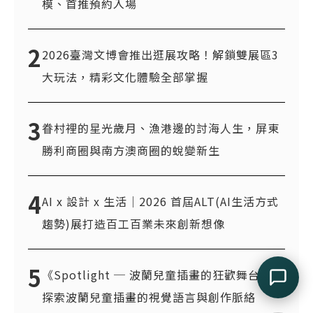
模、首推預約入場
2
2026臺灣文博會推出逛展攻略！解鎖雙展區3
大玩法，精彩文化體驗全部掌握
3
眷村裡的星光歲月、漁港邊的討海人生，屏東
勝利商圈與南方澳商圈的蛻變新生
4
AI x 設計 x 生活｜2026 首屆ALT(AI生活方式
趨勢)展打造百工百業未來創新想像
5
《Spotlight ─ 波蘭兒童插畫的狂歡舞台》
探索波蘭兒童插畫的視覺語言與創作脈絡