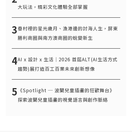
大玩法，精彩文化體驗全部掌握
3
眷村裡的星光歲月、漁港邊的討海人生，屏東
勝利商圈與南方澳商圈的蛻變新生
4
AI x 設計 x 生活｜2026 首屆ALT(AI生活方式
趨勢)展打造百工百業未來創新想像
5
《Spotlight ─ 波蘭兒童插畫的狂歡舞台》
探索波蘭兒童插畫的視覺語言與創作脈絡