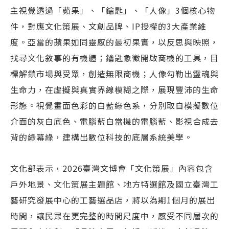
主視覺透過「蘋果」、「鑰匙」、「人像」3個核心物
件，對應文化策展、文創品牌、IP授權的3大產業維
度。亞當的蘋果如同靈感的最初果實，以反思與映照，
找尋文化敘事的有機體；鑰匙象徵開啟商機的工具，目
標解鎖市場與受眾，創造無限商機；人像勾勒出靈魂與
生命力，在虛擬與真實界線模糊之際，展現豐沛的生命
形態。視覺畫面色彩的白藍綠色系，分別取自模擬數位
介面的灰白底色、電腦藍白當機的電腦藍、影視合成去
背的綠幕綠，建構出數位科技的底層系統美學。
文化部表示，2026臺灣文博會「文化策展」內容包含
戶外地景、文化策展主題館、地方特選館及國立臺灣工
藝研究發展中心的工藝選品店，將以為期1個月的展出
時間，讓民眾在更完整的時間尺度中，感受不同層次的