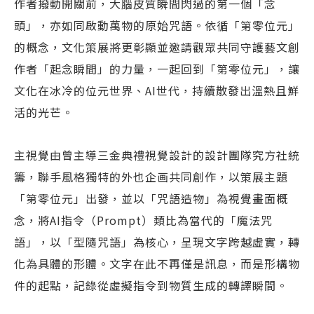
作者撥動開關前，大腦皮質瞬間閃過的第一個「念
頭」，亦如同啟動萬物的原始咒語。依循「第零位元」
的概念，文化策展將更彰顯並邀請觀眾共同守護藝文創
作者「起念瞬間」的力量，一起回到「第零位元」，讓
文化在冰冷的位元世界、AI世代，持續散發出溫熱且鮮
活的光芒。
主視覺由曾主導三金典禮視覺設計的設計團隊究方社統
籌，聯手風格獨特的外也企画共同創作，以策展主題
「第零位元」出發，並以「咒語造物」為視覺畫面概
念，將AI指令（Prompt）類比為當代的「魔法咒
語」，以「型隨咒語」為核心，呈現文字跨越虛實，轉
化為具體的形體。文字在此不再僅是訊息，而是形構物
件的起點，記錄從虛擬指令到物質生成的轉譯瞬間。