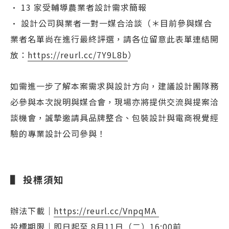
• 13 家受輔導農業者設計需求簡報
• 設計公司與業者一對一媒合洽談（＊目前參與媒合
業者名單尚在進行最終評選，請各位留意此表單連結開
放：
https://reurl.cc/7Y9L8b
）
如需進一步了解本案需求與設計方向，建議設計團隊務
必參與本次說明與媒合會，現場亦將提供交流與提案洽
談機會，誠摯邀請具品牌整合、包裝設計與電商視覺經
驗的專業設計公司參與！
▌ 投標須知
辦法下載｜
https://reurl.cc/VnpqMA​ ​
投標期限｜即日起至 8月11日（二）16:00前