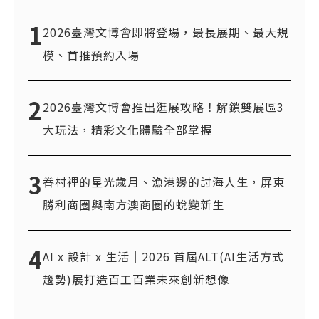
1
2026臺灣文博會即將登場，最長展期、最大規
模、首推預約入場
2
2026臺灣文博會推出逛展攻略！解鎖雙展區3
大玩法，精彩文化體驗全部掌握
3
眷村裡的星光歲月、漁港邊的討海人生，屏東
勝利商圈與南方澳商圈的蛻變新生
4
AI x 設計 x 生活｜2026 首屆ALT(AI生活方式
趨勢)展打造百工百業未來創新想像