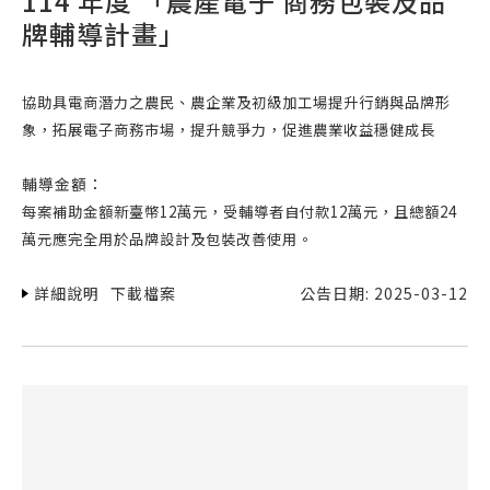
114 年度 「農產電子 商務包裝及品
牌輔導計畫」
協助具電商
潛力之農
民、農企業
及初級加工
場提升行銷
與品牌形
象，拓展電
子商務市
場，提升競
爭力，促進
農業收益穩
健成長
輔導金額：
每案補助金額新臺幣12萬元，受輔導者自付款12萬元，且總額24
萬元應完全用於品牌設計及包裝改善使用。
詳細說明
下載檔案
公告日期: 2025-03-12